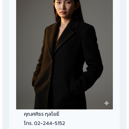
คุณศศิธร กุลโยธี
โทร. 02-244-5152