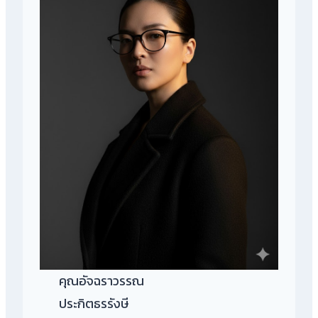
คุณอัจฉราวรรณ
ประกิตธรรังษี