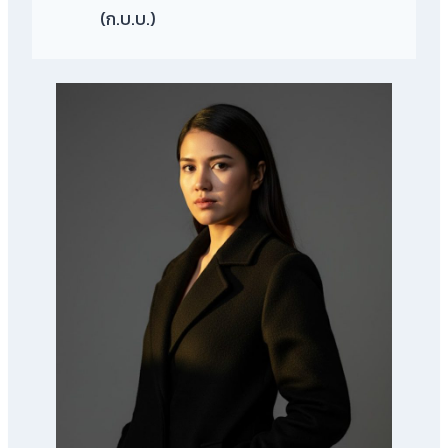
(ก.บ.บ.)