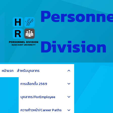
Skip
Personne
to
content
Division
Toggle
หน้าแรก
สำหรับบุคลากร
child
Toggle
menu
การเลือกตั้ง 2569
child
Toggle
menu
บุคลากร/ForEmployee
child
Toggle
menu
ความก้าวหน้า/Career Paths