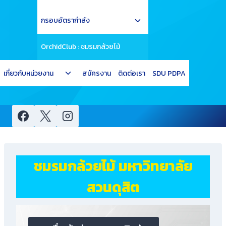
child
Toggle
menu
กรอบอัตรากำลัง
child
menu
OrchidClub : ชมรมกล้วยไม้
Toggle
เกี่ยวกับหน่วยงาน
สมัครงาน
ติดต่อเรา
SDU PDPA
child
menu
ชมรมกล้วยไม้ มหาวิทยาลัย
สวนดุสิต