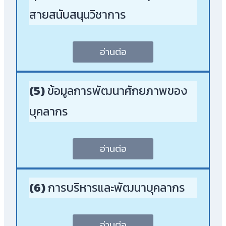
สายสนับสนุนวิชาการ
อ่านต่อ
(5)
ข้อมูลการพัฒนาศักยภาพของ
บุคลากร
อ่านต่อ
(6)
การบริหารและพัฒนาบุคลากร
อ่านต่อ