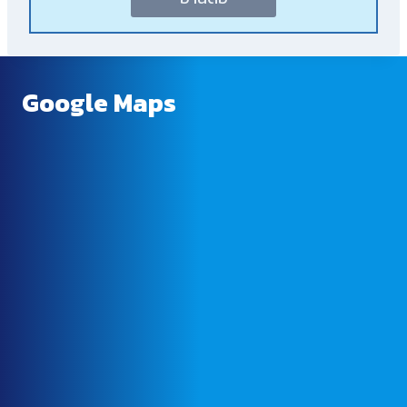
Google Maps