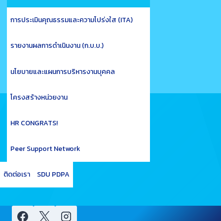
การประเมินคุณธรรมและความโปร่งใส (ITA)
รายงานผลการดำเนินงาน (ก.บ.บ.)
นโยบายและแผนการบริหารงานบุคคล
โครงสร้างหน่วยงาน
HR CONGRATS!
Peer Support Network
ติดต่อเรา
SDU PDPA