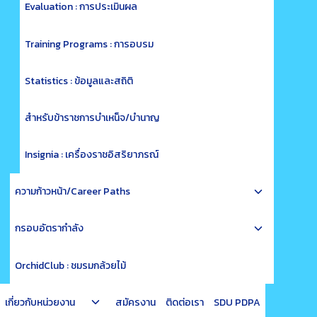
menu
Evaluation : การประเมินผล
Training Programs : การอบรม
Statistics : ข้อมูลและสถิติ
สำหรับข้าราชการบำเหน็จ/บำนาญ
Insignia : เครื่องราชอิสริยาภรณ์
Toggle
ความก้าวหน้า/Career Paths
child
Toggle
menu
กรอบอัตรากำลัง
child
menu
OrchidClub : ชมรมกล้วยไม้
Toggle
เกี่ยวกับหน่วยงาน
สมัครงาน
ติดต่อเรา
SDU PDPA