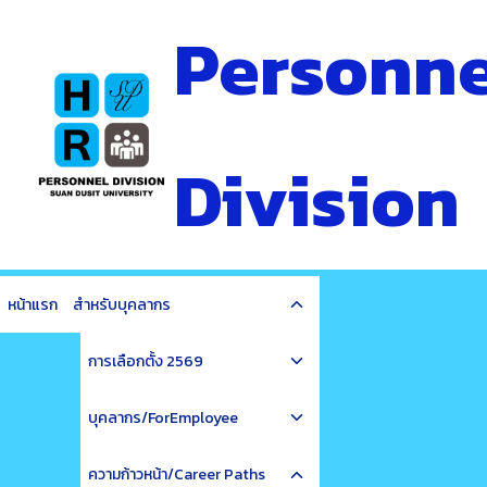
Skip
Personne
to
content
Division
Toggle
หน้าแรก
สำหรับบุคลากร
child
Toggle
menu
การเลือกตั้ง 2569
child
Toggle
menu
บุคลากร/ForEmployee
child
Toggle
menu
ความก้าวหน้า/Career Paths