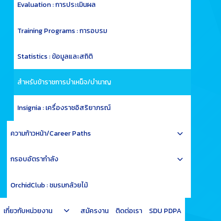
menu
Evaluation : การประเมินผล
Training Programs : การอบรม
Statistics : ข้อมูลและสถิติ
สำหรับข้าราชการบำเหน็จ/บำนาญ
Insignia : เครื่องราชอิสริยาภรณ์
Toggle
ความก้าวหน้า/Career Paths
child
Toggle
menu
กรอบอัตรากำลัง
child
menu
OrchidClub : ชมรมกล้วยไม้
Toggle
เกี่ยวกับหน่วยงาน
สมัครงาน
ติดต่อเรา
SDU PDPA