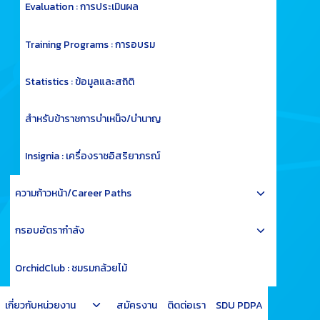
menu
Evaluation : การประเมินผล
Training Programs : การอบรม
Statistics : ข้อมูลและสถิติ
สำหรับข้าราชการบำเหน็จ/บำนาญ
Insignia : เครื่องราชอิสริยาภรณ์
Toggle
ความก้าวหน้า/Career Paths
child
Toggle
menu
กรอบอัตรากำลัง
child
menu
OrchidClub : ชมรมกล้วยไม้
Toggle
เกี่ยวกับหน่วยงาน
สมัครงาน
ติดต่อเรา
SDU PDPA