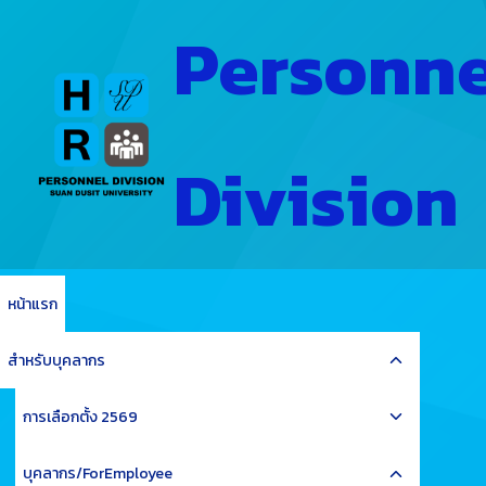
Skip
Personne
to
content
Division
หน้าแรก
Toggle
สำหรับบุคลากร
child
Toggle
menu
การเลือกตั้ง 2569
child
Toggle
menu
บุคลากร/ForEmployee