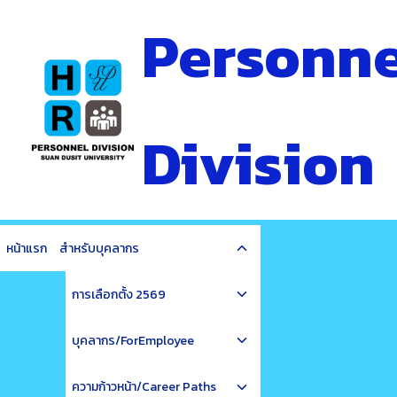
Skip
Personne
to
content
Division
Toggle
หน้าแรก
สำหรับบุคลากร
child
Toggle
menu
การเลือกตั้ง 2569
child
Toggle
menu
บุคลากร/ForEmployee
child
Toggle
menu
ความก้าวหน้า/Career Paths