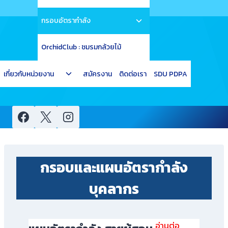
child
Toggle
menu
กรอบอัตรากำลัง
child
menu
OrchidClub : ชมรมกล้วยไม้
Toggle
เกี่ยวกับหน่วยงาน
สมัครงาน
ติดต่อเรา
SDU PDPA
child
menu
กรอบและแผนอัตรากำลัง
บุคลากร
อ่านต่อ