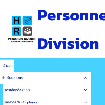
Skip
Personne
to
content
Division
หน้าแรก
Toggle
สำหรับบุคลากร
child
Toggle
menu
การเลือกตั้ง 2569
child
Toggle
menu
บุคลากร/ForEmployee