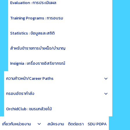
menu
Evaluation : การประเมินผล
Training Programs : การอบรม
Statistics : ข้อมูลและสถิติ
สำหรับข้าราชการบำเหน็จ/บำนาญ
Insignia : เครื่องราชอิสริยาภรณ์
Toggle
ความก้าวหน้า/Career Paths
child
Toggle
menu
กรอบอัตรากำลัง
child
menu
OrchidClub : ชมรมกล้วยไม้
Toggle
เกี่ยวกับหน่วยงาน
สมัครงาน
ติดต่อเรา
SDU PDPA